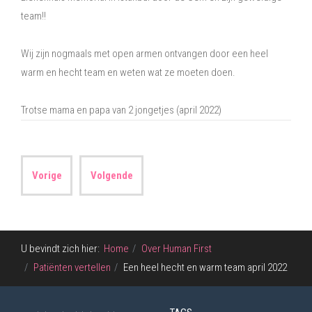
team!!
Wij zijn nogmaals met open armen ontvangen door een heel
warm en hecht team en weten wat ze moeten doen.
Trotse mama en papa van 2 jongetjes (april 2022)
Vorige
Volgende
U bevindt zich hier:
Home
Over Human First
Patiënten vertellen
Een heel hecht en warm team april 2022