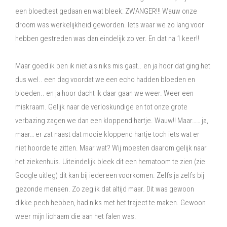
een bloedtest gedaan en wat bleek: ZWANGER!!! Wauw onze
droom was werkelijkheid geworden. Iets waar we zo lang voor
hebben gestreden was dan eindelijk zo ver. En dat na 1 keer!!
Maar goed ik ben ik niet als niks mis gaat.. en ja hoor dat ging het
dus wel.. een dag voordat we een echo hadden bloeden en
bloeden.. en ja hoor dacht ik daar gaan we weer. Weer een
miskraam. Gelijk naar de verloskundige en tot onze grote
verbazing zagen we dan een kloppend hartje. Wauw!! Maar…… ja,
maar… er zat naast dat mooie kloppend hartje toch iets wat er
niet hoorde te zitten. Maar wat? Wij moesten daarom gelijk naar
het ziekenhuis. Uiteindelijk bleek dit een hematoom te zien (zie
Google uitleg) dit kan bij iedereen voorkomen. Zelfs ja zelfs bij
gezonde mensen. Zo zeg ik dat altijd maar. Dit was gewoon
dikke pech hebben, had niks met het traject te maken. Gewoon
weer mijn lichaam die aan het falen was.