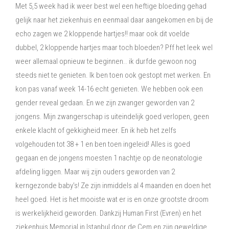
Met 5,5 week had ik weer best wel een heftige bloeding gehad
gelijk naar het ziekenhuis en eenmaal daar aangekomen en bij de
echo zagen we 2 kloppende hartjes!! maar ook dit voelde
dubbel, 2 kloppende hartjes maar toch bloeden? Pff het leek wel
weer allemaal opnieuw te beginnen.. ik durfde gewoon nog
steeds niet te genieten. Ik ben toen ook gestopt met werken. En
kon pas vanaf week 14-16 echt genieten. We hebben ook een
gender reveal gedaan. En we zijn zwanger geworden van 2
jongens. Mijn zwangerschap is uiteindelijk goed verlopen, geen
enkele klacht of gekkigheid meer. En ik heb het zelfs
volgehouden tot 38 + 1 en ben toen ingeleid! Alles is goed
gegaan en de jongens moesten 1 nachtje op de neonatologie
afdeling liggen. Maar wij zijn ouders geworden van 2
kerngezonde baby’s! Ze zijn inmiddels al 4 maanden en doen het
heel goed. Het is het mooiste wat er is en onze grootste droom
is werkelijkheid geworden. Dankzij Human First (Evren) en het
ziekenhuis Memorial in Istanbul door de Cem en zijn geweldige