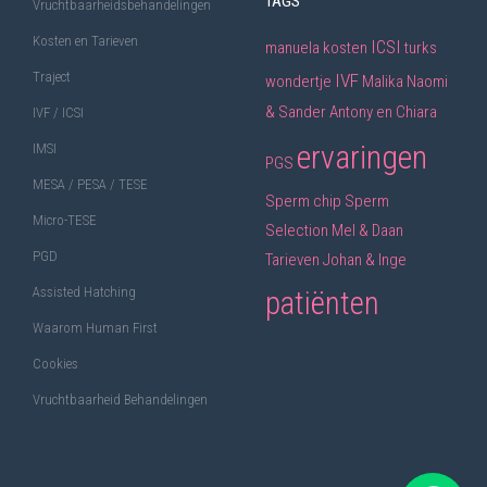
TAGS
Vruchtbaarheidsbehandelingen
Kosten en Tarieven
ICSI
manuela
kosten
turks
Traject
IVF
wondertje
Malika
Naomi
& Sander
Antony en Chiara
IVF / ICSI
ervaringen
IMSI
PGS
MESA / PESA / TESE
Sperm chip
Sperm
Micro-TESE
Selection
Mel & Daan
PGD
Tarieven
Johan & Inge
Assisted Hatching
patiënten
Waarom Human First
Cookies
Vruchtbaarheid Behandelingen