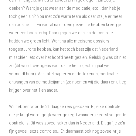
dan in Hengelo. Ik had er zoveel zin in gekregen. Zin zou je
denken? Want je gaat weer aan de medicatie, etc.. dan heb je
toch geen zin? Nou met zo’n warm team als daar sta je er meer
dan positief in. En vooral na dr cem gezien te hebben kreeg je
weer een boost erbij. Daar gingen we dan, na de controle
hadden we groen licht. Want na alle medische dossiers
toegestuurd te hebben, kan het toch best zijn dat Nederland
misschien iets over het hoofd heeft gezien. Gelukkig was dit niet
zo (dit wordt overigens voor dat je het traject in gaat wel
vermeldt hoor). Aan tafel papieren ondertekenen, medicatie
ontvangen van de medicijnman (zo noemen wij die daar) en uitleg
krijgen over het 1 en ander.
Wij hebben voor de 21 daagse reis gekozen. Bij elke controle
die je krijgt wordt gelijk weer gezegd wanneer je eerst volgende
controle is. Dit was zoveel vaker dan in Nederland. Dit gaf je zo’n
fijn gevoel, extra controles.. En daarnaast ook nog zoveel vrije