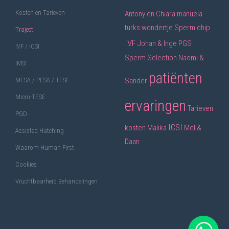
Kosten en Tarieven
Antony en Chiara
manuela
turks wondertje
Sperm chip
Traject
IVF
Johan & Inge
PGS
IVF / ICSI
Sperm Selection
Naomi &
IMSI
patiënten
MESA / PESA / TESE
Sander
Micro-TESE
ervaringen
Tarieven
PGD
ICSI
kosten
Malika
Mel &
Assisted Hatching
Daan
Waarom Human First
Cookies
Vruchtbaarheid Behandelingen