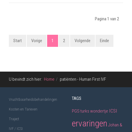
Pagina 1 van 2
Start
Vorige
1
2
Volgende
Einde
U bevindt zich hier:
Home
patiënten - Human First IVF
TAGS
Vruchtbaarheidsbehandelingen
Kosten en Tarieven
ICSI
PGS
turks wondertje
Traject
ervaringen
Johan &
IVF / ICSI