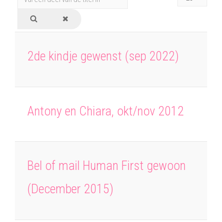
een
#
deel
van
de
2de kindje gewenst (sep 2022)
titel
in
Antony en Chiara, okt/nov 2012
Bel of mail Human First gewoon
(December 2015)