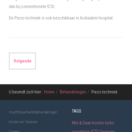
dan bij conventionele ICSI.
De Piezo techniek is ook beschikbaar in Acibadem hospital.
Volgende
U bevindt zich hier:
Home
Behandelingen
Piezo techniek
TAGS
Vruchtbaarheidsbehandelingen
Kosten en Tarieven
Mel & Daan
kosten
turks
ICSI
wondertje
Tarieven
Traject