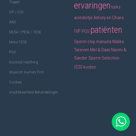
Traject
ervaringen
turks
IVF / ICSI
wondertje
Antony en Chiara
IMSI
patiënten
IVF
PGS
MESA / PESA / TESE
Sperm chip
manuela
Malika
Micro-TESE
Tarieven
Mel & Daan
Naomi &
PGD
Sander
Sperm Selection
Assisted Hatching
ICSI
kosten
Waarom Human First
Cookies
Vruchtbaarheid Behandelingen