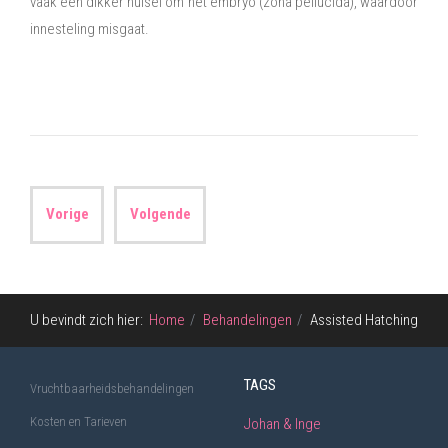
vaak een dikker hulsel om het embryo (zona pellucida), waardoor
innesteling misgaat.
Vorige
Volgende
U bevindt zich hier:
Home
Behandelingen
Assisted Hatching
TAGS
Vruchtbaarheidsbehandelingen
Kosten en Tarieven
Johan & Inge