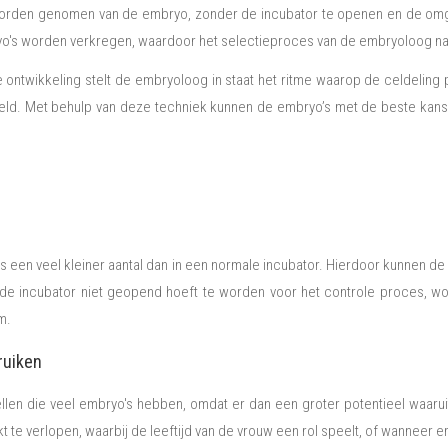
rden genomen van de embryo, zonder de incubator te openen en de omg
ryo's worden verkregen, waardoor het selectieproces van de embryoloog na
ntwikkeling stelt de embryoloog in staat het ritme waarop de celdeling p
eld. Met behulp van deze techniek kunnen de embryo’s met de beste kan
s een veel kleiner aantal dan in een normale incubator. Hierdoor kunnen de
 de incubator niet geopend hoeft te worden voor het controle proces, wor
um.
ruiken
ellen die veel embryo's hebben, omdat er dan een groter potentieel waaru
ijkt te verlopen, waarbij de leeftijd van de vrouw een rol speelt, of wannee