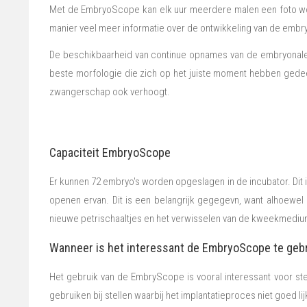
Met de EmbryoScope kan elk uur meerdere malen een foto wo
manier veel meer informatie over de ontwikkeling van de emb
De beschikbaarheid van continue opnames van de embryonale o
beste morfologie die zich op het juiste moment hebben gede
zwangerschap ook verhoogt.
Capaciteit EmbryoScope
Er kunnen 72 embryo's worden opgeslagen in de incubator. Dit i
openen ervan. Dit is een belangrijk gegegevn, want alhoewel
nieuwe petrischaaltjes en het verwisselen van de kweekmedi
Wanneer is het interessant de EmbryoScope te geb
Het gebruik van de EmbryScope is vooral interessant voor st
gebruiken bij stellen waarbij het implantatieproces niet goed l