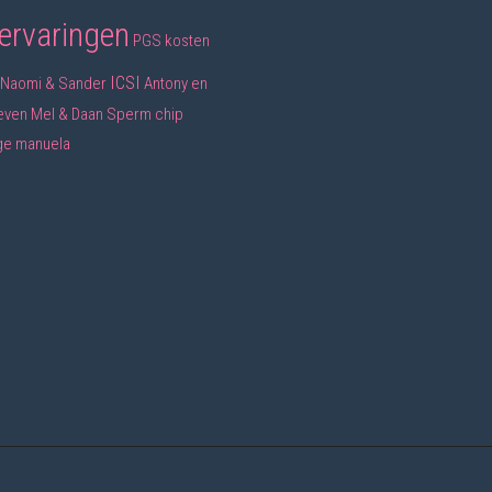
ervaringen
PGS
kosten
ICSI
Naomi & Sander
Antony en
even
Mel & Daan
Sperm chip
ge
manuela