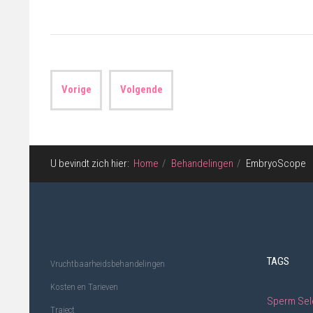
Vorige
Volgende
U bevindt zich hier:
Home
Behandelingen
EmbryoScope
TAGS
Vruchtbaarheidsbehandelingen
Kosten en Tarieven
Sperm Sel
Traject