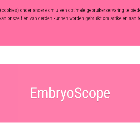
n (cookies) onder andere om u een optimale gebruikerservaring te bi
an onszelf en van derden kunnen worden gebruikt om artikelen aan te
Home
Over Human First
Traject
Behandelingen
EmbryoScope