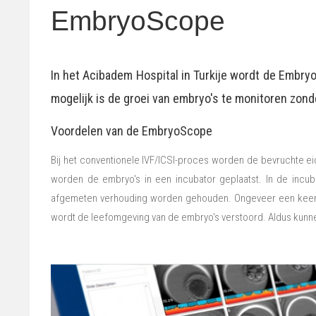
EmbryoScope
In het Acibadem Hospital in Turkije wordt de Embry
mogelijk is de groei van embryo's te monitoren zond
Voordelen van de EmbryoScope
Bij het conventionele IVF/ICSI-proces worden de bevruchte e
worden de embryo's in een incubator geplaatst. In de incub
afgemeten verhouding worden gehouden. Ongeveer een keer p
wordt de leefomgeving van de embryo's verstoord. Aldus kun