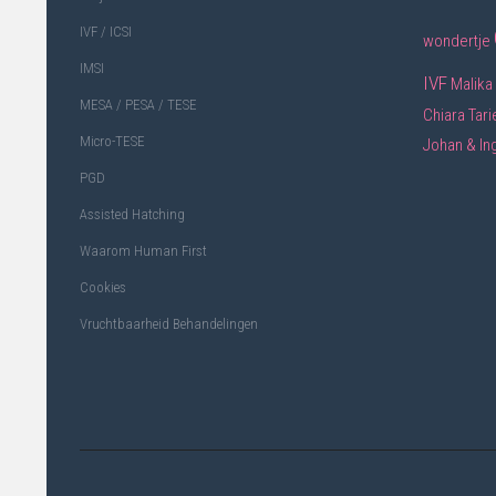
IVF / ICSI
wondertje
IMSI
IVF
Malika
MESA / PESA / TESE
Chiara
Tari
Micro-TESE
Johan & In
PGD
Assisted Hatching
Waarom Human First
Cookies
Vruchtbaarheid Behandelingen