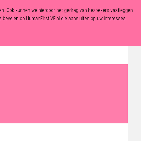
eden. Ook kunnen we hierdoor het gedrag van bezoekers vastleggen
 bevelen op HumanFirstIVF.nl die aansluiten op uw interesses.
De Fertiliteitskliniek
Aanmelden
Contact