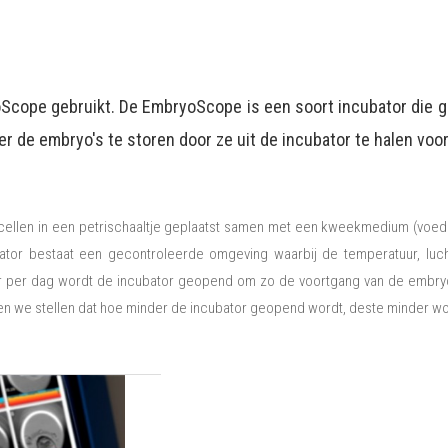
oScope gebruikt. De EmbryoScope is een soort incubator die g
er de embryo's te storen door ze uit de incubator te halen voo
icellen in een petrischaaltje geplaatst samen met een kweekmedium (voe
ator bestaat een gecontroleerde omgeving waarbij de temperatuur, lucht
er dag wordt de incubator geopend om zo de voortgang van de embryo-on
nen we stellen dat hoe minder de incubator geopend wordt, deste minder 