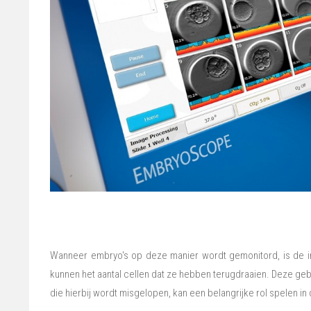
Wanneer embryo's op deze manier wordt gemonitord, is de in
kunnen het aantal cellen dat ze hebben terugdraaien. Deze ge
die hierbij wordt misgelopen, kan een belangrijke rol spelen i