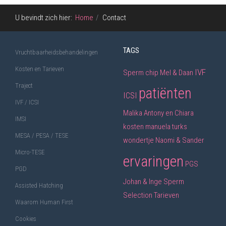
U bevindt zich hier:
Home
Contact
TAGS
Vruchtbaarheidsbehandelingen
Kosten en Tarieven
IVF
Sperm chip
Mel & Daan
Traject
patiënten
ICSI
IVF / ICSI
Malika
Antony en Chiara
IMSI
kosten
manuela
turks
MESA / PESA / TESE
wondertje
Naomi & Sander
Micro-TESE
ervaringen
PGS
PGD
Johan & Inge
Sperm
Assisted Hatching
Selection
Tarieven
Waarom Human First
Cookies