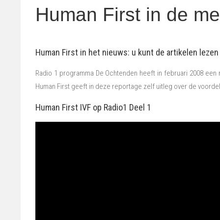
Human First in de me
Human First in het nieuws: u kunt de artikelen lezen 
Radio 1 programma De Ochtenden heeft in februari 2008 een rep
Human First geeft in deze reportage zelf uitleg over de voordele
Human First IVF op Radio1 Deel 1