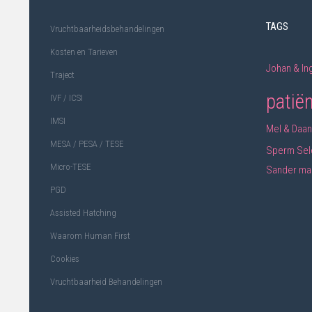
TAGS
Vruchtbaarheidsbehandelingen
Kosten en Tarieven
Johan & In
Traject
patië
IVF / ICSI
IMSI
Mel & Daan
MESA / PESA / TESE
Sperm Sel
Micro-TESE
Sander
ma
PGD
Assisted Hatching
Waarom Human First
Cookies
Vruchtbaarheid Behandelingen