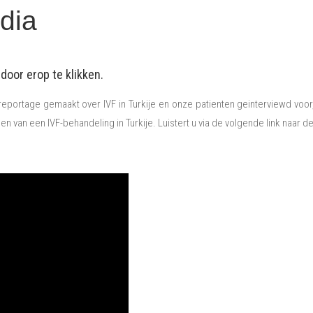
dia
door erop te klikken.
ortage gemaakt over IVF in Turkije en onze patienten geinterviewd voor, 
n van een IVF-behandeling in Turkije. Luistert u via de volgende link naar d