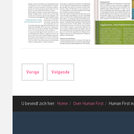
Vorige
Volgende
U bevindt zich hier:
Home
Over Human First
Human First i