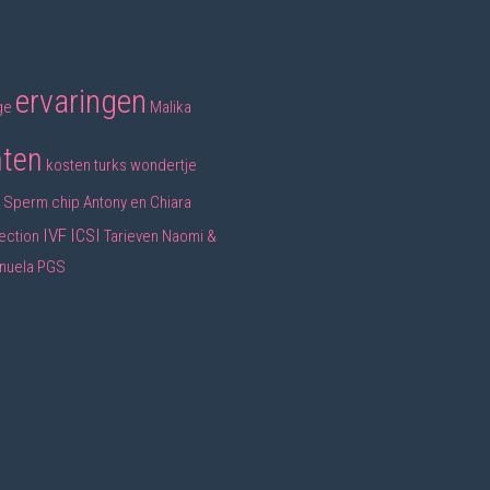
ervaringen
ge
Malika
nten
kosten
turks wondertje
Sperm chip
Antony en Chiara
IVF
ICSI
ection
Tarieven
Naomi &
nuela
PGS