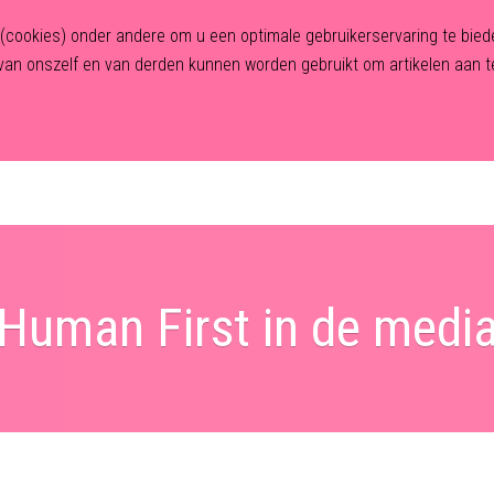
n (cookies) onder andere om u een optimale gebruikerservaring te bi
an onszelf en van derden kunnen worden gebruikt om artikelen aan te
Home
Over Human First
Traject
Behandelingen
Human First in de medi