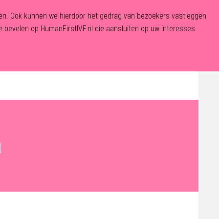
eden. Ook kunnen we hierdoor het gedrag van bezoekers vastleggen
 bevelen op HumanFirstIVF.nl die aansluiten op uw interesses.
De Fertiliteitskliniek
Aanmelden
Contact
a