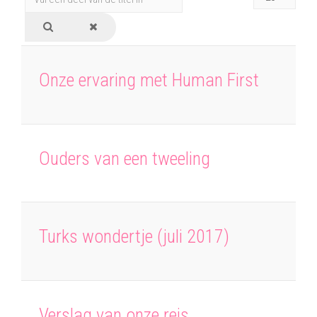
een
#
deel
van
de
Onze ervaring met Human First
titel
in
Ouders van een tweeling
Turks wondertje (juli 2017)
Verslag van onze reis