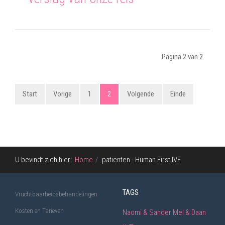
Pagina 2 van 2
Start
Vorige
1
2
Volgende
Einde
U bevindt zich hier:
Home
patiënten - Human First IVF
TAGS
Vruchtbaarheidsbehandelingen
Kosten en Tarieven
Naomi & Sander
Mel & Daan