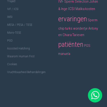
IVF
Sperm Selection
Johan
Traject
ICSI
& Inge
Malika
kosten
IVF / ICSI
ervaringen
IMSI
Sperm
MESA / PESA / TESE
chip
turks wondertje
Antony
Micro-TESE
en Chiara
Tarieven
PGD
patiënten
PGS
Assisted Hatching
manuela
Waarom Human First
Cookies
Vruchtbaarheid Behandelingen