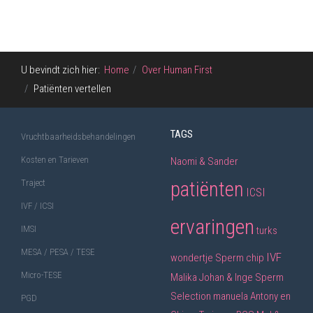
U bevindt zich hier:
Home
Over Human First
Patiënten vertellen
TAGS
Vruchtbaarheidsbehandelingen
Kosten en Tarieven
Naomi & Sander
Traject
patiënten
ICSI
IVF / ICSI
ervaringen
IMSI
turks
MESA / PESA / TESE
IVF
wondertje
Sperm chip
Micro-TESE
Malika
Johan & Inge
Sperm
Selection
manuela
Antony en
PGD