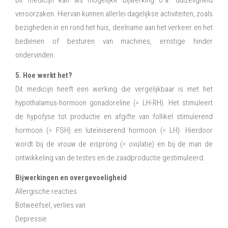
Dit medicijn kan als mogelijke bijwerking o.a. duizeligheid
veroorzaken. Hiervan kunnen allerlei dagelijkse activiteiten, zoals
bezigheden in en rond het huis, deelname aan het verkeer en het
bedienen of besturen van machines, ernstige hinder
ondervinden.
5. Hoe werkt het?
Dit medicijn heeft een werking die vergelijkbaar is met het
hypothalamus-hormoon gonadoreline (= LH-RH). Het stimuleert
de hypofyse tot productie en afgifte van follikel stimulerend
hormoon (= FSH) en luteïniserend hormoon (= LH). Hierdoor
wordt bij de vrouw de eisprong (= ovulatie) en bij de man de
ontwikkeling van de testes en de zaadproductie gestimuleerd.
Bijwerkingen en overgevoeligheid
Allergische reacties
Botweefsel, verlies van
Depressie