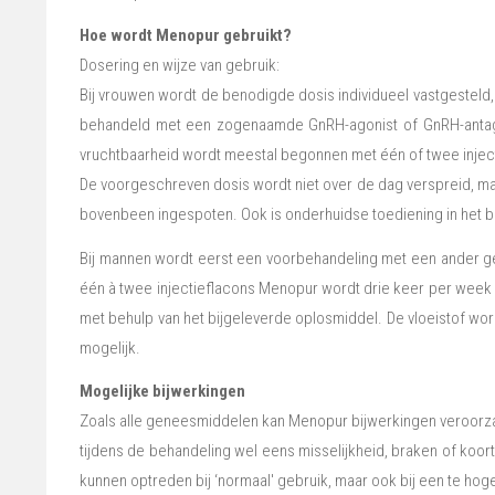
Hoe wordt Menopur gebruikt?
Dosering en wijze van gebruik:
Bij vrouwen wordt de benodigde dosis individueel vastgesteld,
behandeld met een zogenaamde GnRH-agonist of GnRH-antagon
vruchtbaarheid wordt meestal begonnen met één of twee inject
De voorgeschreven dosis wordt niet over de dag verspreid, maar
bovenbeen ingespoten. Ook is onderhuidse toediening in het 
Bij mannen wordt eerst een voorbehandeling met een ander 
één à twee injectieflacons Menopur wordt drie keer per week
met behulp van het bijgeleverde oplosmiddel. De vloeistof wor
mogelijk.
Mogelijke bijwerkingen
Zoals alle geneesmiddelen kan Menopur bijwerkingen veroorza
tijdens de behandeling wel eens misselijkheid, braken of koort
kunnen optreden bij ‘normaal' gebruik, maar ook bij een te ho