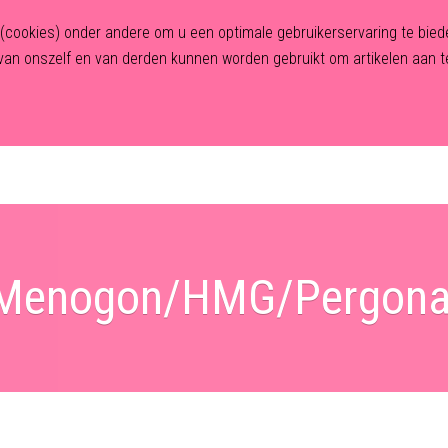
n (cookies) onder andere om u een optimale gebruikerservaring te bi
an onszelf en van derden kunnen worden gebruikt om artikelen aan te
Home
Over Human First
Traject
Behandelingen
Menogon/HMG/Pergona