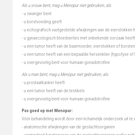
Als u vrouw bent, mag u Menopur niet gebruiken, als:
- u zwanger bent
- u borstvoeding geeft
- u echografisch vastgestelde afwijkingen aan de eierstokken 
- u gynaecologisch bloedverlies met onbekende oorzaak heeft
- u een tumor heeft van de baarmoeder, eierstokken of borsten
- u een tumor heeft van een bepaalde hersenklier (hypofyse of
- u overgevoelig bent voor humaan gonadotrofine
Als u man bent, mag u Menopur niet gebruiken, als:
- u prostaatkanker heeft
- u een tumor heeft van de testikels
- u overgevoelig bent voor humaan gonadotrofine
Pas goed op met Menopur:
Vóór behandeling wordt door een lichamelijk onderzoek uit te
- anatomische afwijkingen van de geslachtsorganen