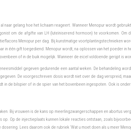
 al naar gelang hoe het lichaam reageert. Wanneer Menopur wordt gebruikt
ist om de afgifte van LH (luteïniserend hormoon) te voorkomen. Om de r
ieflacons Menopur per dag. Bij kunstmatige voortplantingstechnieken word
 in één gift toegediend. Menopur wordt, na oplossen van het poeder in het 
bovenbeen of in de buik mogelijk. Wanneer de eicel voldoende gerijpt is 
geneesmiddel gegeven gedurende een aantal weken. De behandeling wordt 
 gegeven. De voorgeschreven dosis wordt niet over de dag verspreid, maar
dt in de bilspier of in de spier van het bovenbeen ingespoten. Ook is onde
ken. Bij vrouwen is de kans op meerlingzwangerschappen en abortus verg
s op. Op de injectieplaats kunnen lokale reacties ontstaan, zoals bijvoorb
ge dosering. Lees daarom ook de rubriek ‘Wat u moet doen als u meer Meno