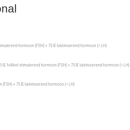
nal
-stimulerend hormoon (FSH) + 75 IE luteïniserend hormoon (= LH)
5 IE follikel-stimulerend hormoon (FSH) + 75 IE luteïniserend hormoon (= LH)
n (FSH) + 75 IE luteïniserend hormoon (= LH)