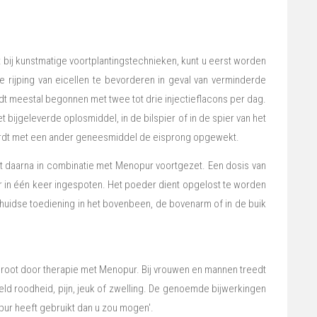
 bij kunstmatige voortplantingstechnieken, kunt u eerst worden
ijping van eicellen te bevorderen in geval van verminderde
t meestal begonnen met twee tot drie injectieflacons per dag.
bijgeleverde oplosmiddel, in de bilspier of in de spier van het
wordt met een ander geneesmiddel de eisprong opgewekt.
daarna in combinatie met Menopur voortgezet. Een dosis van
 in één keer ingespoten. Het poeder dient opgelost te worden
rhuidse toediening in het bovenbeen, de bovenarm of in de buik
root door therapie met Menopur. Bij vrouwen en mannen treedt
eeld roodheid, pijn, jeuk of zwelling. De genoemde bijwerkingen
pur heeft gebruikt dan u zou mogen'.