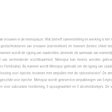
van vrouwen in de menopauze. Wat betreft samenstelling en werking is het
achtsklieren van vrouwen (eierstokken) en mannen (testes ofwel teelba
mannen wordt de rijping van zaadcellen, alsmede de aanmaak van mannel
l van verminderde vruchtbaarheid. Menopur kan tevens worden gebruik
tro Fertilisatie). Bij mannen wordt Menopur gebruikt om de rijping van zaa
plossing voor injectie, tezamen met ampullen met de oplosvloeistof. De 
ng geschikt voor injectie. Menopur wordt geleverd in verpakkingen van 5 i
lden voor subcutane toediening, 5 opzuignaalden en 5 alcoholdoekjes. De