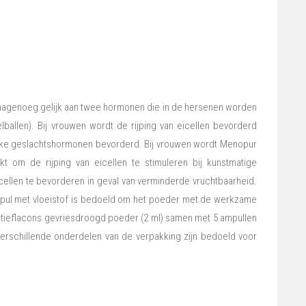
 nagenoeg gelijk aan twee hormonen die in de hersenen worden
llen). Bij vrouwen wordt de rijping van eicellen bevorderd
ijke geslachtshormonen bevorderd. Bij vrouwen wordt Menopur
t om de rijping van eicellen te stimuleren bij kunstmatige
dcellen te bevorderen in geval van verminderde vruchtbaarheid.
ampul met vloeistof is bedoeld om het poeder met de werkzame
njectieflacons gevriesdroogd poeder (2 ml) samen met 5 ampullen
 verschillende onderdelen van de verpakking zijn bedoeld voor