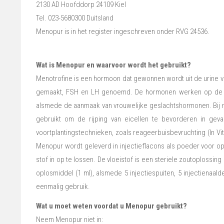
2130 AD Hoofddorp 24109 Kiel
Tel. 023-5680300 Duitsland
Menopur is in het register ingeschreven onder RVG 24536.
Wat is Menopur en waarvoor wordt het gebruikt?
Menotrofine is een hormoon dat gewonnen wordt uit de urine 
gemaakt, FSH en LH genoemd. De hormonen werken op de gesl
alsmede de aanmaak van vrouwelijke geslachtshormonen. Bij 
gebruikt om de rijping van eicellen te bevorderen in geva
voortplantingstechnieken, zoals reageerbuisbevruchting (In Vi
Menopur wordt geleverd in injectieflacons als poeder voor o
stof in op te lossen. De vloeistof is een steriele zoutoplossi
oplosmiddel (1 ml), alsmede 5 injectiespuiten, 5 injectienaa
eenmalig gebruik.
Wat u moet weten voordat u Menopur gebruikt?
Neem Menopur niet in: