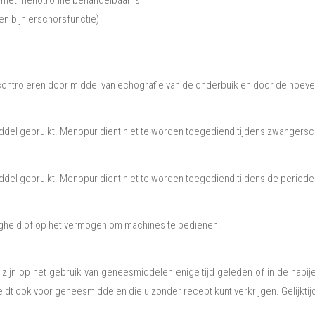
 met menotrofine behandelbaar is
 en bijnierschorsfunctie)
ontroleren door middel van echografie van de onderbuik en door de hoevee
ddel gebruikt. Menopur dient niet te worden toegediend tijdens zwangersc
del gebruikt. Menopur dient niet te worden toegediend tijdens de period
igheid of op het vermogen om machines te bedienen.
ijn op het gebruik van geneesmiddelen enige tijd geleden of in de nabi
eldt ook voor geneesmiddelen die u zonder recept kunt verkrijgen. Gelijk