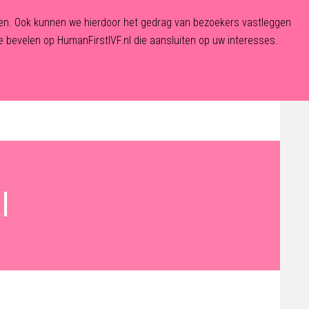
eden. Ook kunnen we hierdoor het gedrag van bezoekers vastleggen
 bevelen op HumanFirstIVF.nl die aansluiten op uw interesses.
De Fertiliteitskliniek
Aanmelden
Contact
l