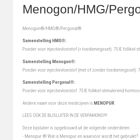
Menogon/HMG/Pergo
Menogon®/HMG®/Pergonal®
Samenstelling HMG®:
Poeder voor injectievloeistof (+ toedieningsset): 75 IE follikel
Samenstelling Menogon®:
Poeder voor injectievloeistof (met of zonder toedieningsset): 7
Samenstelling Pergonal®:
Poeder voor injectievloeistof: 75 IE follikel-stimulerend hormoo
Andere naam voor deze medicijnen is
MENOPUR
.
LEES OOK DE BIJSLUITER IN DE VERPAKKING!!!!
Deze bijsluiter is opgebouwd uit de volgende onderdelen:
- Menopur ® Wat is Menopur en waarvoor wordt het gebruikt?