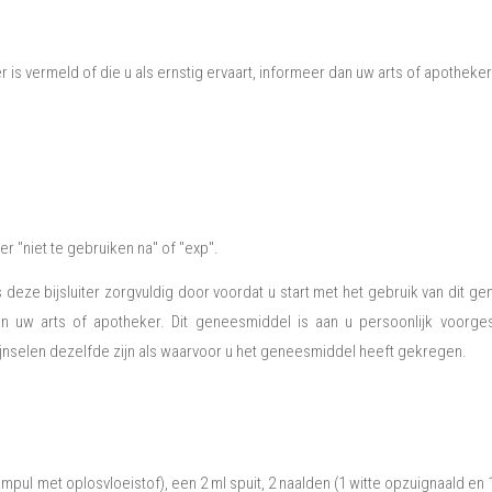
ter is vermeld of die u als ernstig ervaart, informeer dan uw arts of apotheker
 "niet te gebruiken na" of "exp".
es deze bijsluiter zorgvuldig door voordat u start met het gebruik van dit 
 uw arts of apotheker. Dit geneesmiddel is aan u persoonlijk voorge
hijnselen dezelfde zijn als waarvoor u het geneesmiddel heeft gekregen.
mpul met oplosvloeistof), een 2 ml spuit, 2 naalden (1 witte opzuignaald en 