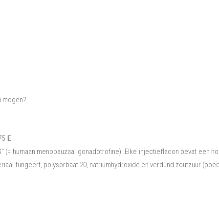
ou mogen?
5 IE
" (= humaan menopauzaal gonadotrofine). Elke injectieflacon bevat een ho
riaal fungeert, polysorbaat 20, natriumhydroxide en verdund zoutzuur (poed