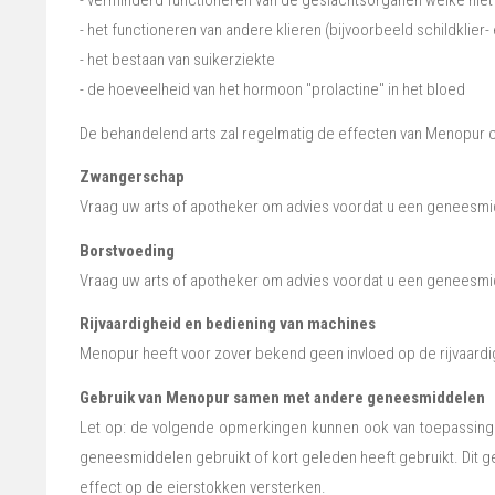
- verminderd functioneren van de geslachtsorganen welke niet
- het functioneren van andere klieren (bijvoorbeeld schildklier-
- het bestaan van suikerziekte
- de hoeveelheid van het hormoon "prolactine" in het bloed
De behandelend arts zal regelmatig de effecten van Menopur c
Zwangerschap
Vraag uw arts of apotheker om advies voordat u een geneesmi
Borstvoeding
Vraag uw arts of apotheker om advies voordat u een geneesmid
Rijvaardigheid en bediening van machines
Menopur heeft voor zover bekend geen invloed op de rijvaard
Gebruik van Menopur samen met andere geneesmiddelen
Let op: de volgende opmerkingen kunnen ook van toepassing z
geneesmiddelen gebruikt of kort geleden heeft gebruikt. Dit g
effect op de eierstokken versterken.