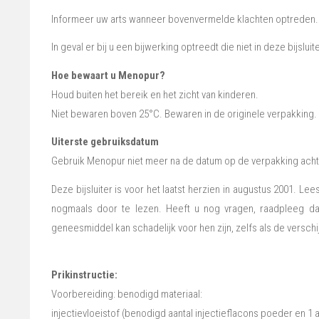
Informeer uw arts wanneer bovenvermelde klachten optreden.
In geval er bij u een bijwerking optreedt die niet in deze bijslui
Hoe bewaart u Menopur?
Houd buiten het bereik en het zicht van kinderen.
Niet bewaren boven 25°C. Bewaren in de originele verpakking.
Uiterste gebruiksdatum
Gebruik Menopur niet meer na de datum op de verpakking achter
Deze bijsluiter is voor het laatst herzien in augustus 2001. Le
nogmaals door te lezen. Heeft u nog vragen, raadpleeg dan
geneesmiddel kan schadelijk voor hen zijn, zelfs als de versc
Prikinstructie:
Voorbereiding: benodigd materiaal:
injectievloeistof (benodigd aantal injectieflacons poeder en 1 a