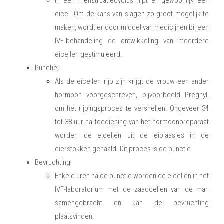
In een menstruatiecyclus rijpt er gewoonlijk één
eicel. Om de kans van slagen zo groot mogelijk te
maken, wordt er door middel van medicijnen bij een
IVF-behandeling de ontwikkeling van meerdere
eicellen gestimuleerd.
Punctie;
Als de eicellen rijp zijn krijgt de vrouw een ander
hormoon voorgeschreven, bijvoorbeeld Pregnyl,
om het rijpingsproces te versnellen. Ongeveer 34
tot 38 uur na toediening van het hormoonpreparaat
worden de eicellen uit de eiblaasjes in de
eierstokken gehaald. Dit proces is de punctie.
Bevruchting;
Enkele uren na de punctie worden de eicellen in het
IVF-laboratorium met de zaadcellen van de man
samengebracht en kan de bevruchting
plaatsvinden.