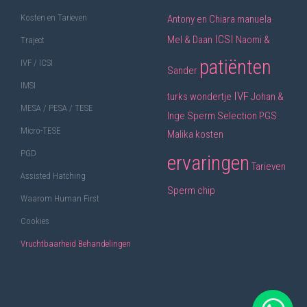
Kosten en Tarieven
Antony en Chiara
manuela
ICSI
Mel & Daan
Naomi &
Traject
patiënten
IVF / ICSI
Sander
IMSI
IVF
turks wondertje
Johan &
MESA / PESA / TESE
Inge
Sperm Selection
PGS
Micro-TESE
Malika
kosten
PGD
ervaringen
Tarieven
Assisted Hatching
Sperm chip
Waarom Human First
Cookies
Vruchtbaarheid Behandelingen