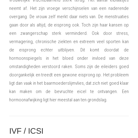
vrouwelijke vruchtbaarheid sterk terug. Het aantal eiblaasjes
neemt af. Het zijn vroege verschijnselen van een naderende
overgang. De vrouw zelf merkt daar niets van. De menstruaties
gaan door als altijd, de eisprong ook. Toch zijn haar kansen op
een zwangerschap sterk verminderd. Ook door stress,
vermagering, chronische ziekten en extreem veel sporten kan
de eisprong echter uitblijven. Dit komt doordat de
hormoonspiegels in het bloed onder invloed van deze
omstandigheden verstoord raken. Soms zijn de eileiders goed
doorgankelijk en treedt een gewone eisprong op. Het probleem
ligt dan vaak in het baarmoederslijmvlies, dat zich niet goed klaar
kan maken om de bevruchte eicel te ontvangen. Een
hormoonafwijking ligt hier meestal aan ten grondslag.
IVF / ICSI