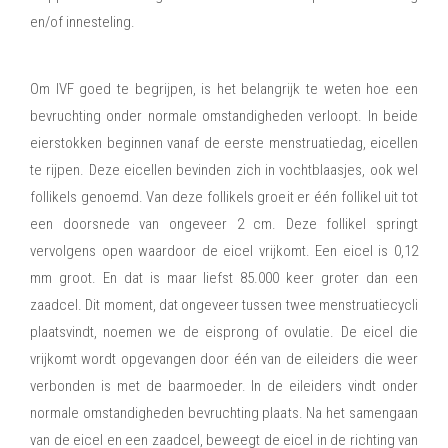
en/of innesteling.
Hoe verloopt een normale bevruchting?
Om IVF goed te begrijpen, is het belangrijk te weten hoe een
bevruchting onder normale omstandigheden verloopt. In beide
eierstokken beginnen vanaf de eerste menstruatiedag, eicellen
te rijpen. Deze eicellen bevinden zich in vochtblaasjes, ook wel
follikels genoemd. Van deze follikels groeit er één follikel uit tot
een doorsnede van ongeveer 2 cm. Deze follikel springt
vervolgens open waardoor de eicel vrijkomt. Een eicel is 0,12
mm groot. En dat is maar liefst 85.000 keer groter dan een
zaadcel. Dit moment, dat ongeveer tussen twee menstruatiecycli
plaatsvindt, noemen we de eisprong of ovulatie. De eicel die
vrijkomt wordt opgevangen door één van de eileiders die weer
verbonden is met de baarmoeder. In de eileiders vindt onder
normale omstandigheden bevruchting plaats. Na het samengaan
van de eicel en een zaadcel, beweegt de eicel in de richting van