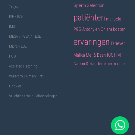
Sperm Selection
Traject
patiënten
IVF / ICSI
manuela
IMSI
PGS
Antony en Chiara
kosten
MESA / PESA / TESE
ervaringen
Tarieven
Micro-TESE
ICSI
IVF
Malika
Mel & Daan
PGD
Naomi & Sander
Sperm chip
Assisted Hatching
Waarom Human First
Cookies
Vruchtbaarheid Behandelingen