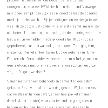
probleem lag helaas aan ons beide.
Toen werden wij
doorgestuurd naar een IVF kliniek hier in Nederland.
Vanwege
mijn jonge leeftijd (toen 25) kreeg ik direct de laagste dosering
medicijnen. Het was hier Zijn je medicijnen en we zien jullie wel
weer als ze op zijn.
Dat vonden wij al uiterst vreemd , maar wisten
niet beter.
Uiteraard kan je wel raden, dat de dosering veeeeel te
laag was. En we hadden 1 redelijk goed eitje. 1!!
Ook nog icsi
geprobeerd, maar dat was ook geen succes.
Toen ging ik mij
inlezen op internet en toen kwam ik op de website van Human
First terecht. Eerst hadden we iets van.. hmm in Turkije , maar na
een telefoontje met Evren verdwenen al onze zorgen en onze
vragen.
Dit gaan we doen!!
Samen met Evren een behandelplan gemaakt en een datum
gekozen. En zo werd alles in werking gesteld.
Wij konden kiezen
dat we alles uit handen gaven, en een heel pakket afnamen
(Hotel+vlucht+transfer) maar voor iemand die graag alles in
handen wilt houden , hebben wij gekozen om alles zelf te