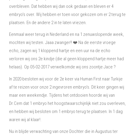
overbleven.
Dat hebben wij dan ook gedaan en bleven er 4
embryo’s over.
Wij hebben er toen voor gekozen om er 2 terug te
plaatsen. En de andere 2 in te laten vriezen.
Eenmaal weer terug in Nederland en na 1 zenuwslopende week,
mochten wij testen.
Jaaa zwanger!!
❤️
Na de eerste vroege
echo, zagen wij 1 kloppend hartje en een uur na de echo
verloren wij ons 2e kindje (die al geen kloppend hartje meer had
helaas).
Op 05-02-2017 verwelkomde wij ons zoontje Jace
?
In 2020 besloten wij voor de 2e keer via Human First naar Turkije
af te reizen voor onze 2 ingevroren embryo’s.
Dit keer gingen wij
maar een weekendje.
Tijdens het ontdooien hoorde wij van
Dr.Cem dat 1 embryo het hoogstwaarschijnlijk niet zou overleven,
en hebben wij besloten om 1 embryo terug te plaatsen.
In 1 dag
waren wij al klaar!.
Nu in blijde verwachting van onze Dochter die in Augustus ter