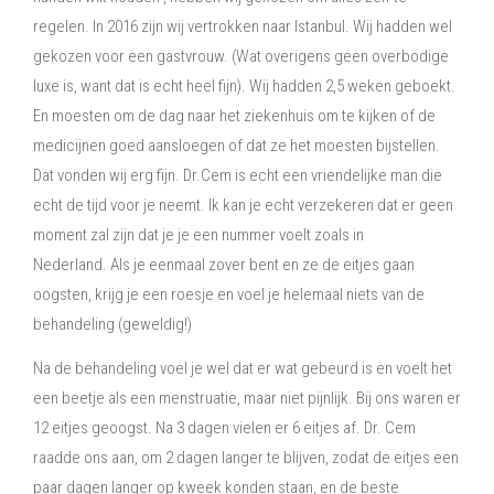
regelen.
In 2016 zijn wij vertrokken naar Istanbul.
Wij hadden wel
gekozen voor een gastvrouw. (Wat overigens geen overbodige
luxe is, want dat is echt heel fijn).
Wij hadden 2,5 weken geboekt.
En moesten om de dag naar het ziekenhuis om te kijken of de
medicijnen goed aansloegen of dat ze het moesten bijstellen.
Dat vonden wij erg fijn.
Dr.Cem is echt een vriendelijke man die
echt de tijd voor je neemt. Ik kan je echt verzekeren dat er geen
moment zal zijn dat je je een nummer voelt zoals in
Nederland.
Als je eenmaal zover bent en ze de eitjes gaan
oogsten, krijg je een roesje en voel je helemaal niets van de
behandeling (geweldig!)
Na de behandeling voel je wel dat er wat gebeurd is en voelt het
een beetje als een menstruatie, maar niet pijnlijk.
Bij ons waren er
12 eitjes geoogst.
Na 3 dagen vielen er 6 eitjes af.
Dr. Cem
raadde ons aan, om 2 dagen langer te blijven, zodat de eitjes een
paar dagen langer op kweek konden staan, en de beste