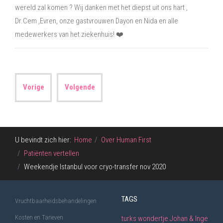
wereld zal komen
?
Wij danken met het diepst uit ons hart ,
Dr.Cem ,Evren, onze gastvrouwen Dayon en Nida en alle
medewerkers van het ziekenhuis!
❤️
Vorige
Volgende
U bevindt zich hier:
Home
Over Human First
Patiënten vertellen
Weekendje Istanbul voor cryo-transfer nov 2020
TAGS
Vruchtbaarheidsbehandelingen
Kosten en Tarieven
turks wondertje
Johan & Inge