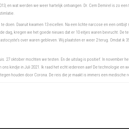
013, en wat werden we weer hartelijk ontvangen. Dr. Cem Demirel is zo een 
timlatie.
e doen. Daaruit kwamen 13 eicellen. Na een lichte narcose en een ontbijt s
de dag, kregen we het goede nieuws dat er 10 eitjes waren bevrucht. De te
blastocyste’s over waren gebleven. Wij plaatsten er weer 2 terug. Omdat ik 
is. 27 oktober mochten we testen. En de uitslag is positief. In november h
en ons kindje in Juli 2021. Ik raad het echt iedereen aan! De technologie en 
iet tegen houden door Corona. De reis die je maakt is immers een medische re