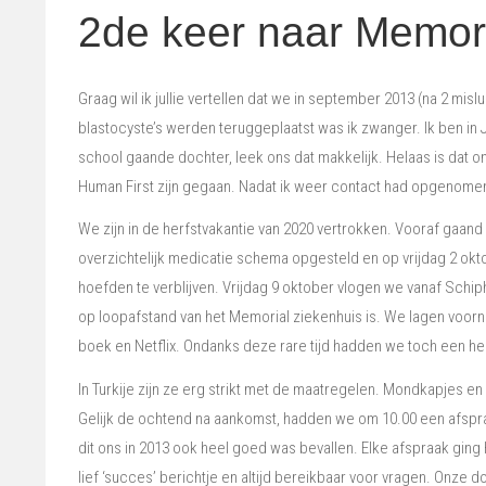
2de keer naar Memor
Graag wil ik jullie vertellen dat we in september 2013 (na 2 mis
blastocyste’s werden teruggeplaatst was ik zwanger. Ik ben in J
school gaande dochter, leek ons dat makkelijk. Helaas is dat on
Human First zijn gegaan. Nadat ik weer contact had opgenomen
We zijn in de herfstvakantie van 2020 vertrokken. Vooraf gaan
overzichtelijk medicatie schema opgesteld en op vrijdag 2 okto
hoefden te verblijven. Vrijdag 9 oktober vlogen we vanaf Schip
op loopafstand van het Memorial ziekenhuis is. We lagen voorn
boek en Netflix. Ondanks deze rare tijd hadden we toch een he
In Turkije zijn ze erg strikt met de maatregelen. Mondkapjes e
Gelijk de ochtend na aankomst, hadden we om 10.00 een afspra
dit ons in 2013 ook heel goed was bevallen. Elke afspraak ging 
lief ‘succes’ berichtje en altijd bereikbaar voor vragen. Onze