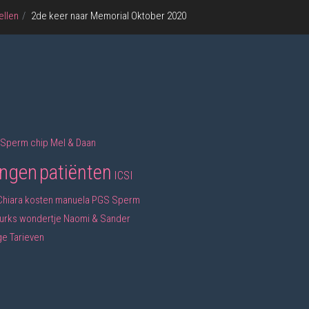
ellen
2de keer naar Memorial Oktober 2020
Sperm chip
Mel & Daan
ingen
patiënten
ICSI
Chiara
kosten
manuela
PGS
Sperm
turks wondertje
Naomi & Sander
ge
Tarieven