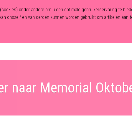
n (cookies) onder andere om u een optimale gebruikerservaring te bi
an onszelf en van derden kunnen worden gebruikt om artikelen aan te
Home
Over Human First
Traject
Behandelingen
er naar Memorial Oktob