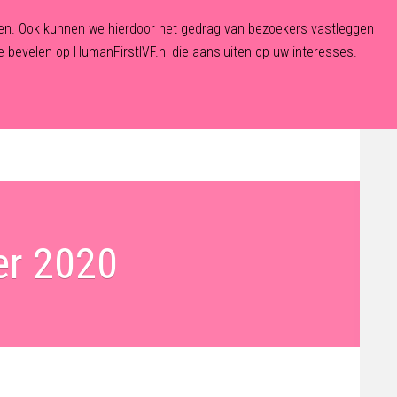
eden. Ook kunnen we hierdoor het gedrag van bezoekers vastleggen
 bevelen op HumanFirstIVF.nl die aansluiten op uw interesses.
De Fertiliteitskliniek
Aanmelden
Contact
er 2020