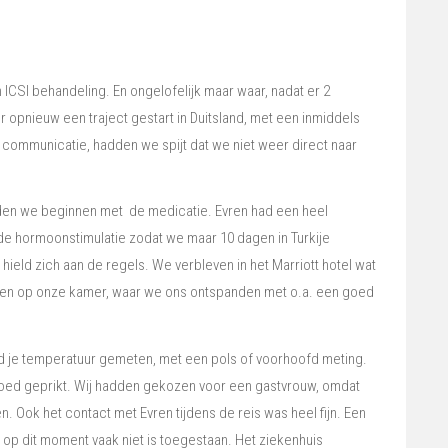
n ICSI behandeling. En ongelofelijk maar waar, nadat er 2
r opnieuw een traject gestart in Duitsland, met een inmiddels
de communicatie, hadden we spijt dat we niet weer direct naar
onden we beginnen met de medicatie. Evren had een heel
 de hormoonstimulatie zodat we maar 10 dagen in Turkije
ield zich aan de regels. We verbleven in het Marriott hotel wat
leven op onze kamer, waar we ons ontspanden met o.a. een goed
word je temperatuur gemeten, met een pols of voorhoofd meting.
loed geprikt. Wij hadden gekozen voor een gastvrouw, omdat
. Ook het contact met Evren tijdens de reis was heel fijn. Een
 op dit moment vaak niet is toegestaan. Het ziekenhuis