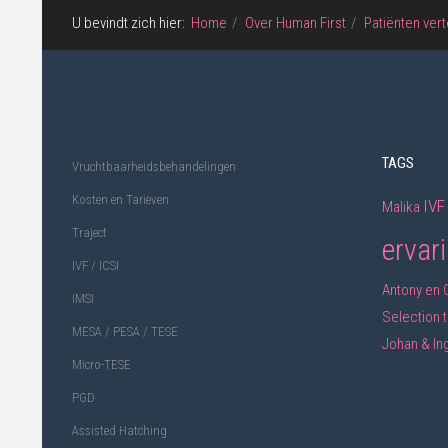
U bevindt zich hier:
Home
Over Human First
Patiënten vert
TAGS
Vruchtbaarheidsbehandelingen
Kosten en Tarieven
IVF
Malika
Traject
ervar
IVF / ICSI
Antony en 
IMSI
Selection
MESA / PESA / TESE
Johan & In
Micro-TESE
PGD
Assisted Hatching