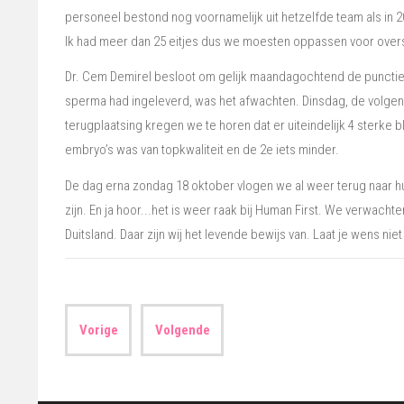
personeel bestond nog voornamelijk uit hetzelfde team als in 2
Ik had meer dan 25 eitjes dus we moesten oppassen voor overs
Dr. Cem Demirel besloot om gelijk maandagochtend de punctie t
sperma had ingeleverd, was het afwachten. Dinsdag, de volgen
terugplaatsing kregen we te horen dat er uiteindelijk 4 sterke 
embryo’s was van topkwaliteit en de 2e iets minder.
De dag erna zondag 18 oktober vlogen we al weer terug naar hu
zijn. En ja hoor...het is weer raak bij Human First. We verwacht
Duitsland. Daar zijn wij het levende bewijs van. Laat je wens n
Vorige
Volgende