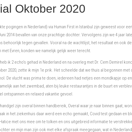
ial Oktober 2020
lukte pogingen in Nederland) via Human First in Istanbul zijn geweest voor ee
uni 2014 bevallen van onze prachtige dochter. Vervolgens zijn we 4 jaar late
s behoorlijk tegen gevallen. Vooral na de wachtlijst, het resultaat en ook 
 met Evren, konden we namelijk gelijk weer terecht.
d heb ik 2 echo’s gehad in Nederland en na overleg met Dr. Cem Demirel k
ber 2020, zette ik mijn 1e prik. Het scheelde dat we thuis al begonnen met
hol. De vlucht was prima te doen, iedereen had netjes een mondkapje op en h
amelijk aan het zwembad, aten bij leuke restaurantjes in de buurt en verb
el ontspannen en relaxed vakantie gevoel.
n handgel zijn overal binnen handbereik, Overal waar je naar binnen gaat, 
ak in het ziekenhuis daar werd een echo gemaakt, Covid test gedaan en b
Hatice met ons mee om te tolken en ons uitgebreid informatie te verstrekken
 dochter en mijn man zijn ook met elke afspraak meegegaan, wat in Nederland