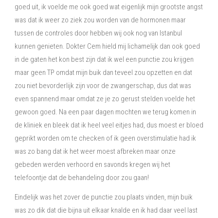
goed uit, ik voelde me ook goed wat eigenlijk mijn grootste angst
was dat ik weer zo ziek zou worden van de hormonen maar
tussen de controles door hebben wij ook nog van Istanbul
kunnen genieten. Dokter Cem hield mij lichamelijk dan ook goed
in de gaten het kon best zijn dat ik wel een punctie zou krijgen
maar geen TP omdat mijn buik dan teveel zou opzetten en dat
zou niet bevorderlijk zijn voor de zwangerschap, dus dat was
even spannend maar omdat ze je zo gerust stelden voelde het
gewoon goed. Na een paar dagen mochten we terug komen in
de kliniek en bleek dat ik heel veel eitjes had, dus moest er bloed
geprikt worden om te checken of ik geen overstimulatie had ik
was zo bang dat ik het weer moest afbreken maar onze
gebeden werden verhoord en savonds kregen wij het
telefoontje dat de behandeling door zou gaan!
Eindelijk was het zover de punctie zou plaats vinden, mijn buik
was zo dik dat die bijna uit elkaar knalde en ik had daar veel last