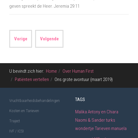
geven spreekt de Heer. Jeremia 29:11
Vorige
Volgende
U bevindt zich hier:
Home
Over Human First
Patiënten vertellen
Ons grote avontuur (maart 2019)
TAGS
Vruchtbaarheidsbehandelingen
Kosten en Tarieven
Malika
Antony en Chiara
Naomi & Sander
turks
Traject
wondertje
Tarieven
manuela
IVF / ICSI