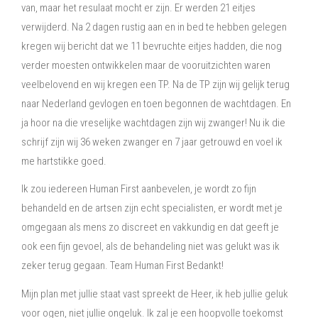
van, maar het resulaat mocht er zijn. Er werden 21 eitjes
verwijderd. Na 2 dagen rustig aan en in bed te hebben gelegen
kregen wij bericht dat we 11 bevruchte eitjes hadden, die nog
verder moesten ontwikkelen maar de vooruitzichten waren
veelbelovend en wij kregen een TP. Na de TP zijn wij gelijk terug
naar Nederland gevlogen en toen begonnen de wachtdagen. En
ja hoor na die vreselijke wachtdagen zijn wij zwanger! Nu ik die
schrijf zijn wij 36 weken zwanger en 7 jaar getrouwd en voel ik
me hartstikke goed.
Ik zou iedereen Human First aanbevelen, je wordt zo fijn
behandeld en de artsen zijn echt specialisten, er wordt met je
omgegaan als mens zo discreet en vakkundig en dat geeft je
ook een fijn gevoel, als de behandeling niet was gelukt was ik
zeker terug gegaan. Team Human First Bedankt!
Mijn plan met jullie staat vast spreekt de Heer, ik heb jullie geluk
voor ogen, niet jullie ongeluk. Ik zal je een hoopvolle toekomst