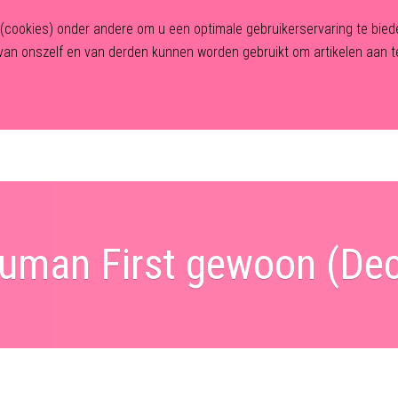
n (cookies) onder andere om u een optimale gebruikerservaring te bi
an onszelf en van derden kunnen worden gebruikt om artikelen aan te
Home
Over Human First
Traject
Behandelingen
Human First gewoon (D