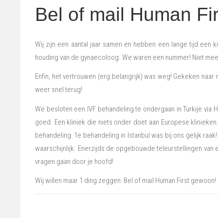
Bel of mail Human F
Wij zijn een aantal jaar samen en hebben een lange tijd een k
houding van de gynaecoloog. We waren een nummer! Niet meer, 
Enfin, het vertrouwen (erg belangrijk) was weg! Gekeken naar
weer snel terug!
We besloten een IVF behandeling te ondergaan in Turkije via 
goed. Een kliniek die niets onder doet aan Europese klinieken.
behandeling: 1e behandeling in Istanbul was bij ons gelijk raa
waarschijnlijk. Enerzijds de opgebouwde teleurstellingen van e
vragen gaan door je hoofd!
Wij willen maar 1 ding zeggen: Bel of mail Human First gewoon! 