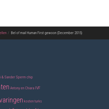
ellen
Bel of mail Human First gewoon (December 2015)
 & Sander
Sperm chip
nten
IVF
Antony en Chiara
varingen
kosten
turks