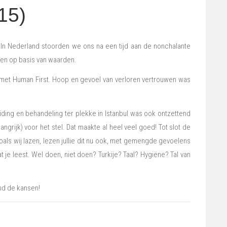
15)
t. In Nederland stoorden we ons na een tijd aan de nonchalante
oen op basis van waarden.
d met Human First. Hoop en gevoel van verloren vertrouwen was
ding en behandeling ter plekke in Istanbul was ook ontzettend
grijk) voor het stel. Dat maakte al heel veel goed! Tot slot de
oals wij lazen, lezen jullie dit nu ook, met gemengde gevoelens
 je leest. Wel doen, niet doen? Turkije? Taal? Hygiëne? Tal van
end de kansen!