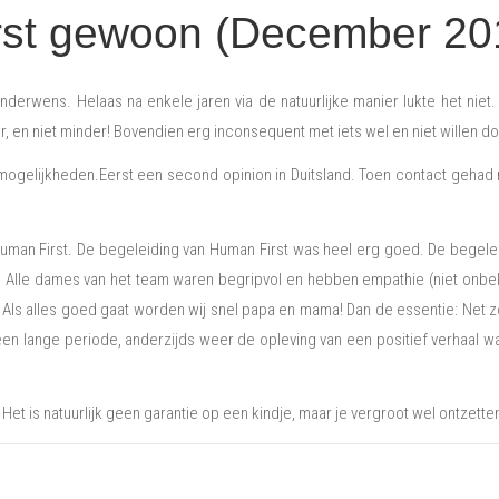
irst gewoon (December 20
inderwens. Helaas na enkele jaren via de natuurlijke manier lukte het nie
en niet minder! Bovendien erg inconsequent met iets wel en niet willen d
 mogelijkheden.Eerst een second opinion in Duitsland. Toen contact geha
Human First. De begeleiding van Human First was heel erg goed. De begelei
 Alle dames van het team waren begripvol en hebben empathie (niet onbelan
k! Als alles goed gaat worden wij snel papa en mama! Dan de essentie: Net z
en lange periode, anderzijds weer de opleving van een positief verhaal wat
Het is natuurlijk geen garantie op een kindje, maar je vergroot wel ontzett