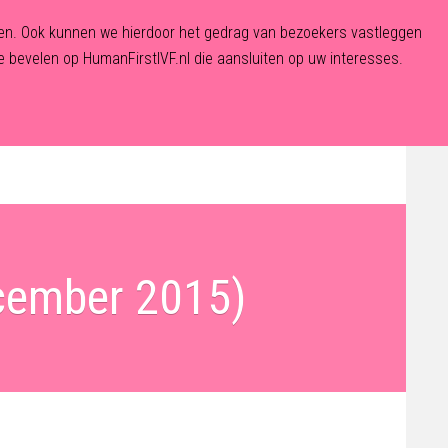
eden. Ook kunnen we hierdoor het gedrag van bezoekers vastleggen
 bevelen op HumanFirstIVF.nl die aansluiten op uw interesses.
De Fertiliteitskliniek
Aanmelden
Contact
ecember 2015)