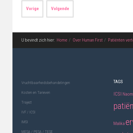
Vorige
Volgende
U bevindt zich hier:
Home
Over Human First
Patiënten vert
TAGS
Vruchtbaarheidsbehandelingen
Kosten en Tarieven
ICSI
Naomi
Traject
patië
IVF / ICSI
er
IMSI
Malika
MESA / PESA / TESE