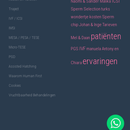
ICSI
Naomi & Sander
Malika
Sperm Selection
turks
Traject
wondertje
kosten
Sperm
IVF / ICSI
chip
Johan & Inge
Tarieven
IMSI
patiënten
Mel & Daan
MESA / PESA / TESE
Micro-TESE
IVF
PGS
manuela
Antony en
PGD
ervaringen
Chiara
Assisted Hatching
Waarom Human First
Cookies
Vruchtbaarheid Behandelingen