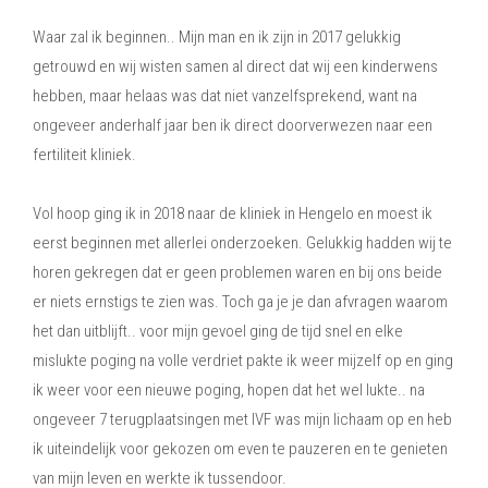
Waar zal ik beginnen.. Mijn man en ik zijn in 2017 gelukkig
getrouwd en wij wisten samen al direct dat wij een kinderwens
hebben, maar helaas was dat niet vanzelfsprekend, want na
ongeveer anderhalf jaar ben ik direct doorverwezen naar een
fertiliteit kliniek.
Vol hoop ging ik in 2018 naar de kliniek in Hengelo en moest ik
eerst beginnen met allerlei onderzoeken. Gelukkig hadden wij te
horen gekregen dat er geen problemen waren en bij ons beide
er niets ernstigs te zien was. Toch ga je je dan afvragen waarom
het dan uitblijft.. voor mijn gevoel ging de tijd snel en elke
mislukte poging na volle verdriet pakte ik weer mijzelf op en ging
ik weer voor een nieuwe poging, hopen dat het wel lukte.. na
ongeveer 7 terugplaatsingen met IVF was mijn lichaam op en heb
ik uiteindelijk voor gekozen om even te pauzeren en te genieten
van mijn leven en werkte ik tussendoor.