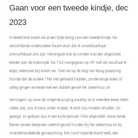
Gaan voor een tweede kindje, dec
2023
In Nederland waren we al een tijdje bezig voor een tweede kindje. Na
verschillende onderzoeken kwam eruit dat ik onverklaarbaar
onvruchtbaar zou zijn. Het enigste wat ze vonden was een afgesloten
eileider aan de linkerzijde. Na 7 IUI overgegaan op IVF met als resultaat 8
eitjes, helemaal blij waren we. Toen we op de dag van terug plaatsing
hoorde dat de andere 7 het niet gehaald hadden, zonder enige reden of
uitleg gingen we beide met een dubbel gevoel het ziekenhuis uit.
Vervolgens op naar de volgende poging waarbij ze al meerdere keren lieten
vallen dat, zou ik kans willen maken, ik echt zou moeten afvallen. Zo
gezegd, zo gedaan dus in een korte periode 7 kilo afgevallen. Maar beide
bleven we een beetje een vreemd gevoel houden bij het ziekenhuis en bij
onze behandelende gynaecoloog. Een soort lopende band werk, een