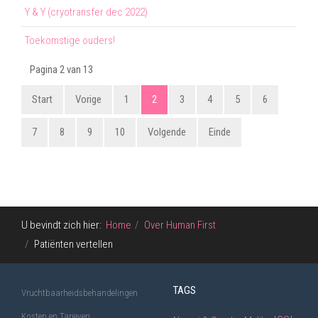
Y & Y (cryotransfer dec 2022)
Toekomstige ouders!
Pagina 2 van 13
Start
Vorige
1
2
3
4
5
6
7
8
9
10
Volgende
Einde
U bevindt zich hier:
Home
Over Human First
Patiënten vertellen
TAGS
Vruchtbaarheidsbehandelingen
Kosten en Tarieven