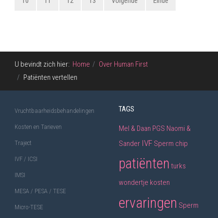
10
11
12
13
Volgende
Einde
U bevindt zich hier:
Home
Over Human First
Patiënten vertellen
TAGS
Vruchtbaarheidsbehandelingen
Kosten en Tarieven
Mel & Daan
PGS
Naomi &
IVF
Sander
Sperm chip
Traject
patiënten
IVF / ICSI
turks
IMSI
wondertje
kosten
MESA / PESA / TESE
ervaringen
Sperm
Micro-TESE